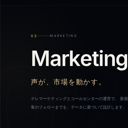
02
MARKETING
02
M
a
r
k
e
t
i
n
声が、市場を動かす。
テレマーケティングとコールセンターの運営で、 新
客のフォローまでを、データに基づいて設計します。