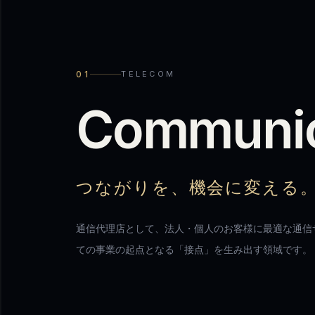
01
TELECOM
C
o
m
m
u
n
i
つながりを、機会に変える
通信代理店として、法人・個人のお客様に最適な通信
ての事業の起点となる「接点」を生み出す領域です。