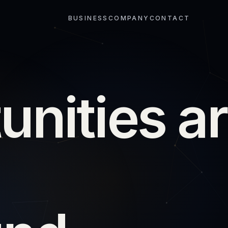
BUSINESS
COMPANY
CONTACT
t
u
n
i
t
i
e
s
a
r