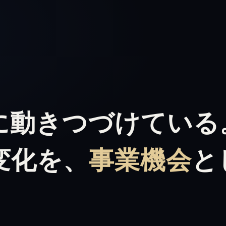
に動きつづけている
変化を、
事業機会
と