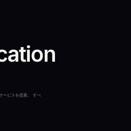
c
a
t
i
o
n
。
サービスを提案。 すべ