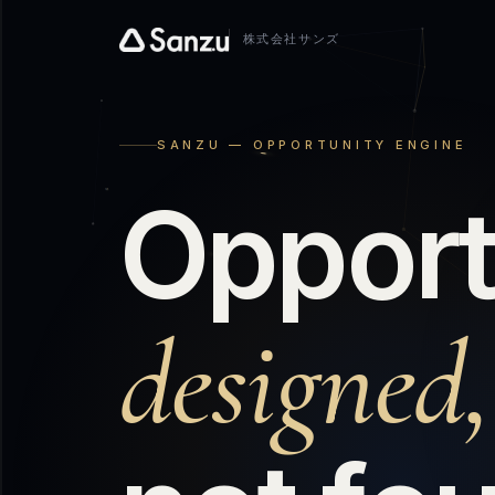
株式会社サンズ
SANZU — OPPORTUNITY ENGINE
O
p
p
o
r
d
e
s
i
g
n
e
d
,