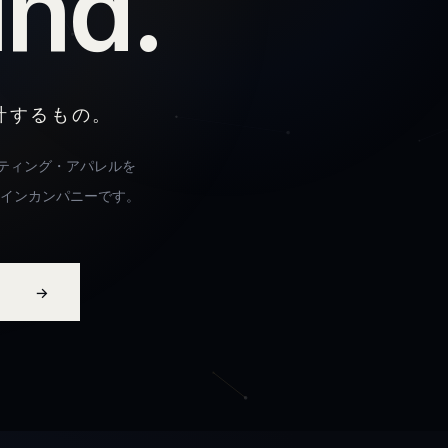
u
n
d
.
計するもの。
ティング・アパレルを
ザインカンパニーです。