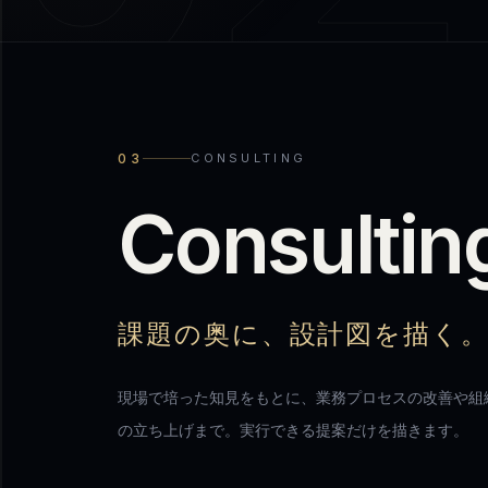
03
CONSULTING
C
o
n
s
u
l
t
i
n
課題の奥に、設計図を描く
現場で培った知見をもとに、業務プロセスの改善や組
の立ち上げまで。実行できる提案だけを描きます。