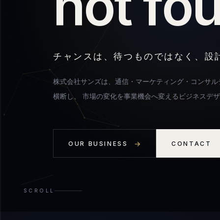
n
o
t
f
o
チャンスは、待つものではなく、設
株式会社サンズは、通信・マーケティング・コンサル
横断し、 市場の変化を事業機会へ変えるビジネスデ
OUR BUSINESS
CONTACT
SCROLL